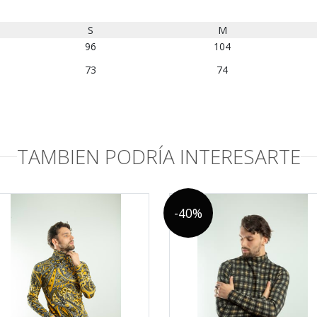
S
M
96
104
73
74
TAMBIEN PODRÍA INTERESARTE
-40%