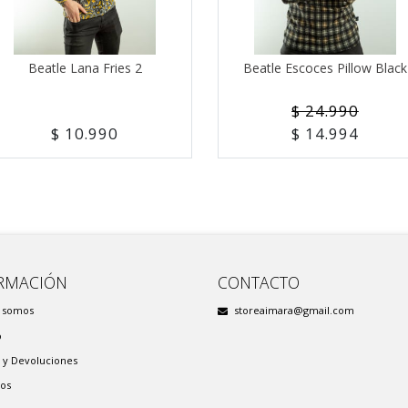
Beatle Lana Fries 2
Beatle Escoces Pillow Black
$ 24.990
$ 10.990
$ 14.994
RMACIÓN
CONTACTO
 somos
storeaimara@gmail.com
o
 y Devoluciones
os