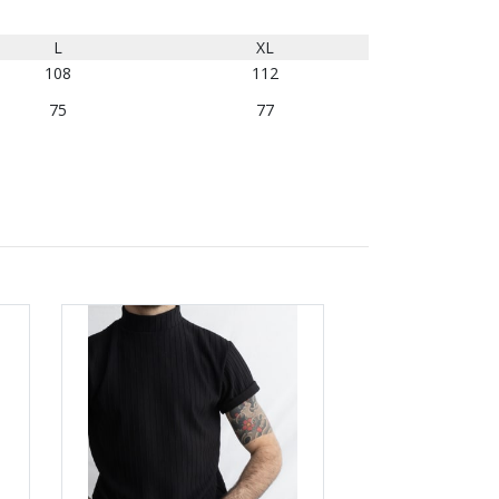
L
XL
108
112
75
77